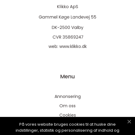
web:
www.klikko.dk
Menu
Annonsering
Om oss
Cookies
På vores website bruges cookies til at huske dine
Kontakta oss
indstillinger, statistik og personalisering af indhold og
Sitemap