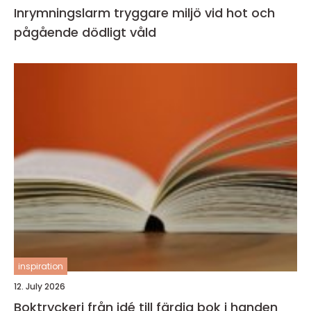
Inrymningslarm tryggare miljö vid hot och
pågående dödligt våld
inspiration
12. July 2026
Boktryckeri från idé till färdig bok i handen