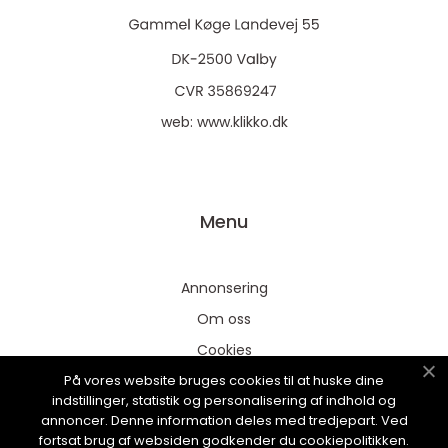
web:
www.klikko.dk
Menu
Annonsering
Om oss
Cookies
På vores website bruges cookies til at huske dine
Kontakta oss
indstillinger, statistik og personalisering af indhold og
Sitemap
annoncer. Denne information deles med tredjepart. Ved
fortsat brug af websiden godkender du cookiepolitikken.