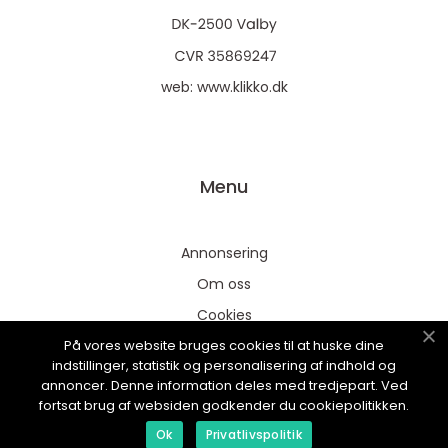
web:
www.klikko.dk
Menu
Annonsering
Om oss
Cookies
På vores website bruges cookies til at huske dine
Kontakta oss
indstillinger, statistik og personalisering af indhold og
Sitemap
annoncer. Denne information deles med tredjepart. Ved
fortsat brug af websiden godkender du cookiepolitikken.
Ok
Privatlivspolitik