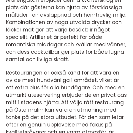
Artillerigatan erbjuder denna kvarterskrog en
plats där gästerna kan njuta av förstklassiga
måltider i en avslappnad och hemtrevlig miljö.
Kombinationen av noga utvalda drycker och
läcker mat gör att varje besök blir något
speciellt. Artilleriet är perfekt för både
romantiska middagar och kvällar med vänner,
och dess cocktailbar ger plats för både lugna
samtal och livliga skratt.
Restaurangen är också känd för att vara en
av de mest hundvänliga i området, vilket är
ett extra plus för alla hundägare. Och med en
utmärkt uteservering erbjuder de en privat oas
mitt i stadens hjärta. Att välja rätt restaurang
på Östermalm kan vara en utmaning med
tanke på det stora utbudet. För den som letar
efter en genuin upplevelse med fokus på
kvalitetsråvaror och en varm atmosfär, är