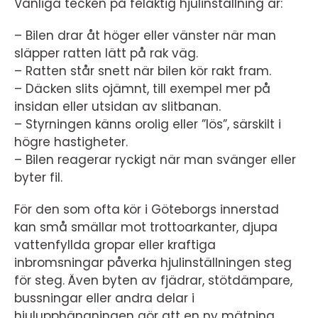
Vanliga tecken på felaktig hjulinställning är:
– Bilen drar åt höger eller vänster när man
släpper ratten lätt på rak väg.
– Ratten står snett när bilen kör rakt fram.
– Däcken slits ojämnt, till exempel mer på
insidan eller utsidan av slitbanan.
– Styrningen känns orolig eller ”lös”, särskilt i
högre hastigheter.
– Bilen reagerar ryckigt när man svänger eller
byter fil.
För den som ofta kör i Göteborgs innerstad
kan små smällar mot trottoarkanter, djupa
vattenfyllda gropar eller kraftiga
inbromsningar påverka hjulinställningen steg
för steg. Även byten av fjädrar, stötdämpare,
bussningar eller andra delar i
hjulupphängningen gör att en ny mätning