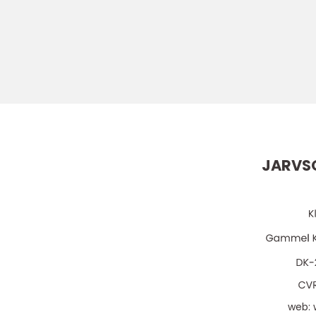
JARVS
web: