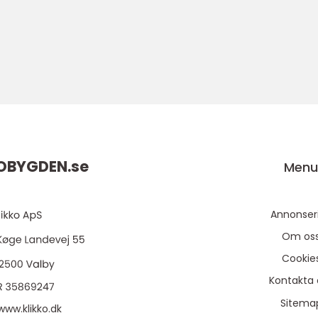
OBYGDEN.
se
Men
Annonser
Om os
Cookie
Kontakta 
Sitema
www.klikko.dk